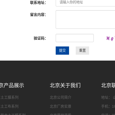
联系地址：
留言内容：
验证码：
京产品展示
北京关于我们
北京
京土工膜系列
北京公司简介
地址： 
京土工布系列
北京厂房实景
手机：18