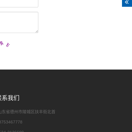
联系我们
山东省德州市陵城区扶丰街北首
753467778