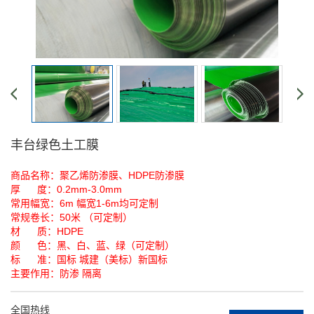
丰台绿色土工膜
商品名称：聚乙烯防渗膜、HDPE防渗膜
厚 度：0.2mm-3.0mm
常用幅宽：6m 幅宽1-6m均可定制
常规卷长：50米 （可定制）
材 质：HDPE
颜 色：黑、白、蓝、绿（可定制）
标 准：国标 城建（美标）新国标
主要作用：防渗 隔离
全国热线