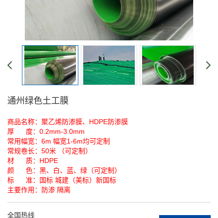
通州绿色土工膜
商品名称：聚乙烯防渗膜、HDPE防渗膜
厚 度：0.2mm-3.0mm
常用幅宽：6m 幅宽1-6m均可定制
常规卷长：50米 （可定制）
材 质：HDPE
颜 色：黑、白、蓝、绿（可定制）
标 准：国标 城建（美标）新国标
主要作用：防渗 隔离
全国热线